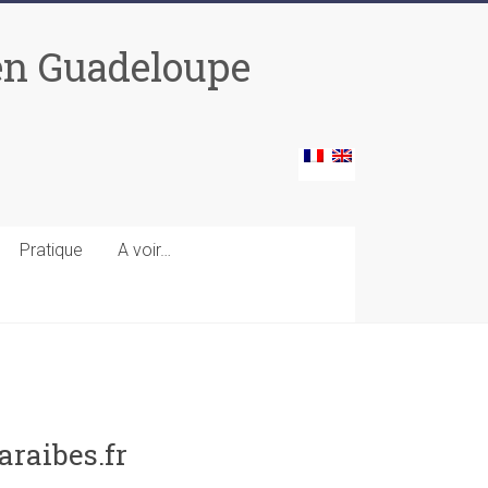
 en Guadeloupe
Pratique
A voir…
araibes.fr